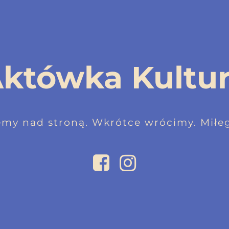
któwka Kultu
emy nad stroną. Wkrótce wrócimy. Miłeg