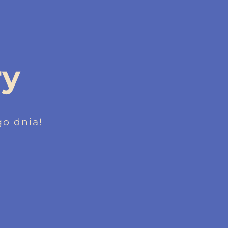
ry
o dnia!