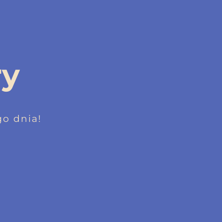
ry
o dnia!