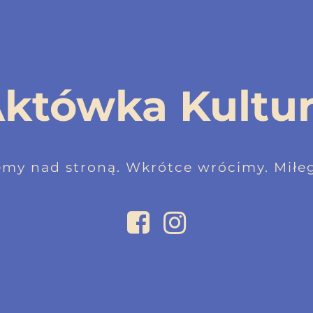
któwka Kultu
emy nad stroną. Wkrótce wrócimy. Miłeg