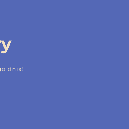
ry
o dnia!