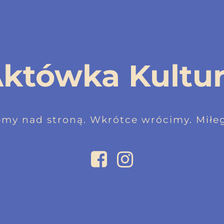
któwka Kultu
emy nad stroną. Wkrótce wrócimy. Miłeg