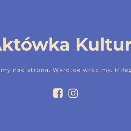
któwka Kultu
emy nad stroną. Wkrótce wrócimy. Miłeg