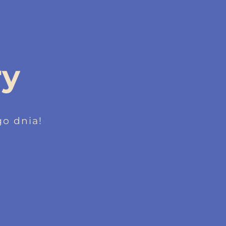
ry
o dnia!