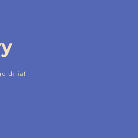
ry
o dnia!