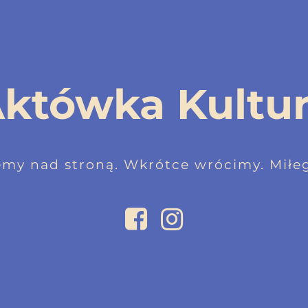
któwka Kultu
emy nad stroną. Wkrótce wrócimy. Miłeg