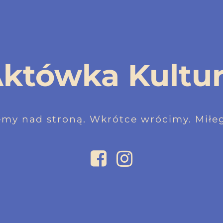
któwka Kultu
emy nad stroną. Wkrótce wrócimy. Miłeg