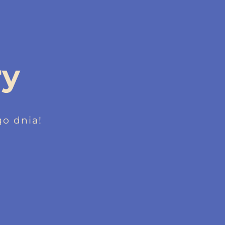
ry
o dnia!