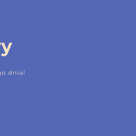
ry
o dnia!