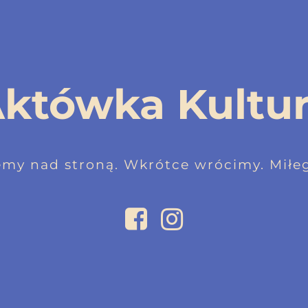
któwka Kultu
emy nad stroną. Wkrótce wrócimy. Miłeg